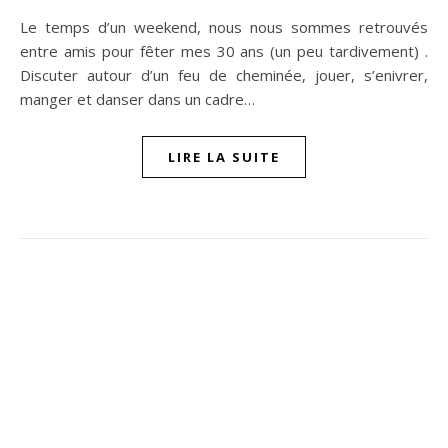
Le temps d’un weekend, nous nous sommes retrouvés
entre amis pour fêter mes 30 ans (un peu tardivement) .
Discuter autour d’un feu de cheminée, jouer, s’enivrer,
manger et danser dans un cadre…
LIRE LA SUITE
ompon sur Facebook
beaujour sur Twitter
quelbeaujourvraiment sur Instagram