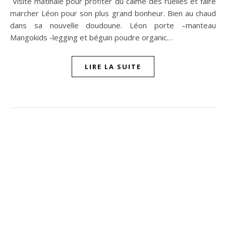
Visite matinale pour profiter du calme des ruelles et faire
marcher Léon pour son plus grand bonheur. Bien au chaud
dans sa nouvelle doudoune. Léon porte –manteau
Mangokids -legging et béguin poudre organic…
LIRE LA SUITE
ompon sur Facebook
beaujour sur Twitter
quelbeaujourvraiment sur Instagram