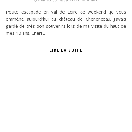
Petite escapade en Val de Loire ce weekend ,je vous
emmène aujourd’hui au château de Chenonceau. J’avais
gardé de très bon souvenirs lors de ma visite du haut de
mes 10 ans. Chéri…
LIRE LA SUITE
ompon sur Facebook
beaujour sur Twitter
quelbeaujourvraiment sur Instagram