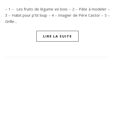
– 1 – Les fruits de légume en bois – 2 – Pâte à modeler –
3 – Habit pour p’tit loup – 4 – Imagier de Père Castor – 5 –
Grille…
LIRE LA SUITE
ompon sur Facebook
beaujour sur Twitter
quelbeaujourvraiment sur Instagram