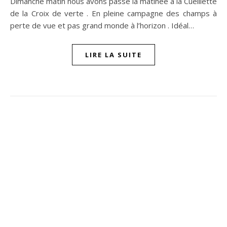
Dimanche matin nous avons passé la matinée à la Cueillette
de la Croix de verte . En pleine campagne des champs à
perte de vue et pas grand monde à l’horizon . Idéal…
LIRE LA SUITE
ompon sur Facebook
beaujour sur Twitter
quelbeaujourvraiment sur Instagram