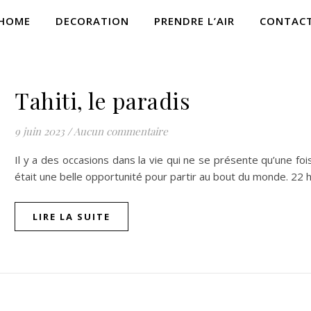
HOME
DECORATION
PRENDRE L’AIR
CONTAC
,
A L'ÉTRANGER
ESCAPADES
Tahiti, le paradis
9 juin 2023
/
Aucun commentaire
Il y a des occasions dans la vie qui ne se présente qu’une f
était une belle opportunité pour partir au bout du monde. 22
LIRE LA SUITE