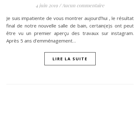
4 juin 2019
/
Aucun commentaire
Je suis impatiente de vous montrer aujourd’hui , le résultat
final de notre nouvelle salle de bain, certain(e)s ont peut
être vu un premier aperçu des travaux sur instagram.
Après 5 ans d’emménagement…
LIRE LA SUITE
ompon sur Facebook
beaujour sur Twitter
quelbeaujourvraiment sur Instagram