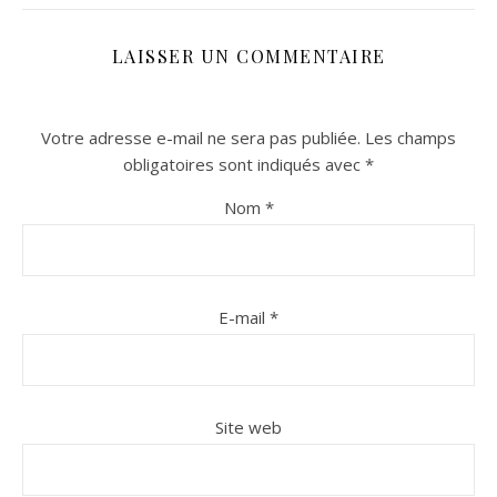
LAISSER UN COMMENTAIRE
Votre adresse e-mail ne sera pas publiée.
Les champs
obligatoires sont indiqués avec
*
Nom
*
n sur Facebook
n sur Facebook
jour sur Twitter
jour sur Twitter
beaujourvraiment sur Instagram
beaujourvraiment sur Instagram
E-mail
*
Site web