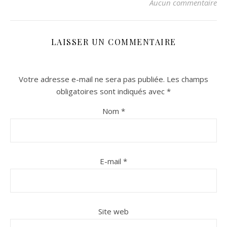
Aucun commentaire
LAISSER UN COMMENTAIRE
Votre adresse e-mail ne sera pas publiée.
Les champs
obligatoires sont indiqués avec
*
Nom
*
n sur Facebook
n sur Facebook
jour sur Twitter
jour sur Twitter
beaujourvraiment sur Instagram
beaujourvraiment sur Instagram
E-mail
*
Site web