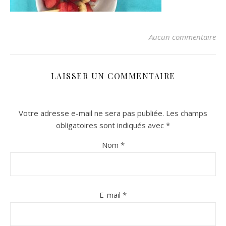
Aucun commentaire
LAISSER UN COMMENTAIRE
Votre adresse e-mail ne sera pas publiée.
Les champs
n sur Facebook
n sur Facebook
jour sur Twitter
jour sur Twitter
beaujourvraiment sur Instagram
beaujourvraiment sur Instagram
obligatoires sont indiqués avec
*
Nom
*
E-mail
*