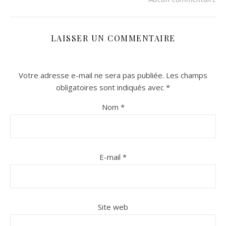
LAISSER UN COMMENTAIRE
Votre adresse e-mail ne sera pas publiée.
Les champs
obligatoires sont indiqués avec
*
Nom
*
n sur Facebook
n sur Facebook
jour sur Twitter
jour sur Twitter
beaujourvraiment sur Instagram
beaujourvraiment sur Instagram
E-mail
*
Site web