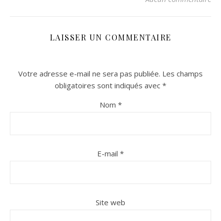
LAISSER UN COMMENTAIRE
Votre adresse e-mail ne sera pas publiée.
Les champs
obligatoires sont indiqués avec
*
Nom
*
n sur Facebook
n sur Facebook
jour sur Twitter
jour sur Twitter
beaujourvraiment sur Instagram
beaujourvraiment sur Instagram
E-mail
*
Site web