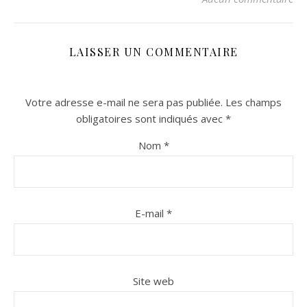
LAISSER UN COMMENTAIRE
Votre adresse e-mail ne sera pas publiée.
Les champs
obligatoires sont indiqués avec
*
Nom
*
n sur Facebook
n sur Facebook
jour sur Twitter
jour sur Twitter
beaujourvraiment sur Instagram
beaujourvraiment sur Instagram
E-mail
*
Site web