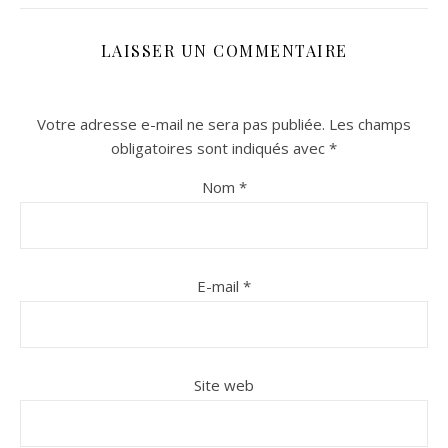
LAISSER UN COMMENTAIRE
Votre adresse e-mail ne sera pas publiée.
Les champs
obligatoires sont indiqués avec
*
Nom
*
n sur Facebook
n sur Facebook
jour sur Twitter
jour sur Twitter
beaujourvraiment sur Instagram
beaujourvraiment sur Instagram
E-mail
*
Site web