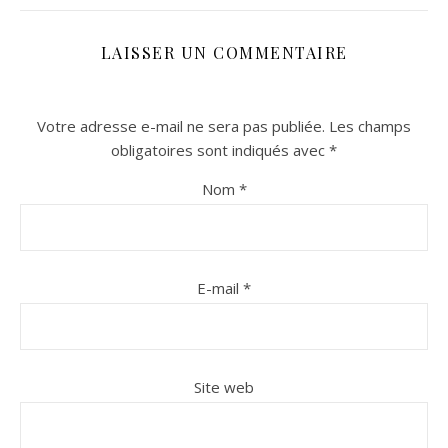
LAISSER UN COMMENTAIRE
Votre adresse e-mail ne sera pas publiée.
Les champs
obligatoires sont indiqués avec
*
Nom
*
n sur Facebook
n sur Facebook
jour sur Twitter
jour sur Twitter
beaujourvraiment sur Instagram
beaujourvraiment sur Instagram
E-mail
*
Site web