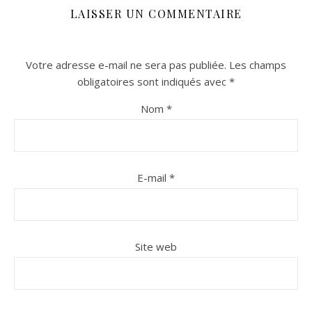
LAISSER UN COMMENTAIRE
Votre adresse e-mail ne sera pas publiée.
Les champs
obligatoires sont indiqués avec
*
Nom
*
n sur Facebook
n sur Facebook
jour sur Twitter
jour sur Twitter
beaujourvraiment sur Instagram
beaujourvraiment sur Instagram
E-mail
*
Site web