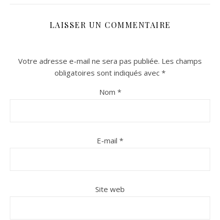
LAISSER UN COMMENTAIRE
Votre adresse e-mail ne sera pas publiée.
Les champs
obligatoires sont indiqués avec
*
Nom
*
n sur Facebook
n sur Facebook
jour sur Twitter
jour sur Twitter
beaujourvraiment sur Instagram
beaujourvraiment sur Instagram
E-mail
*
Site web