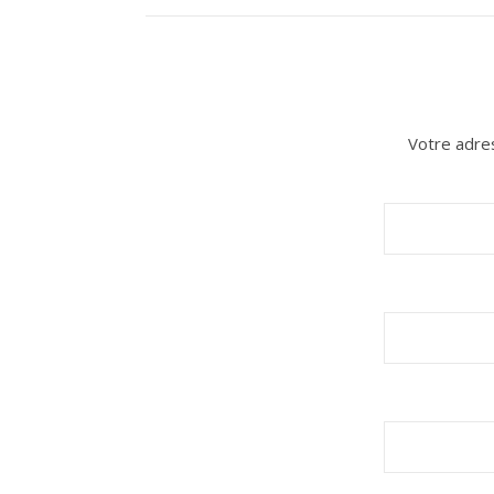
Votre adres
n sur Facebook
n sur Facebook
jour sur Twitter
jour sur Twitter
beaujourvraiment sur Instagram
beaujourvraiment sur Instagram