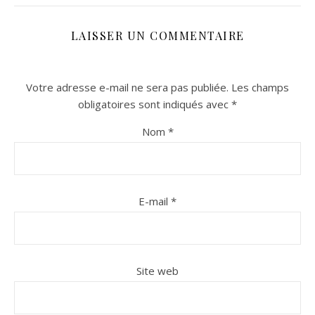
LAISSER UN COMMENTAIRE
Votre adresse e-mail ne sera pas publiée.
Les champs
obligatoires sont indiqués avec
*
Nom
*
n sur Facebook
n sur Facebook
jour sur Twitter
jour sur Twitter
beaujourvraiment sur Instagram
beaujourvraiment sur Instagram
E-mail
*
Site web