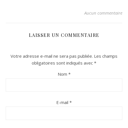
Aucun commentaire
LAISSER UN COMMENTAIRE
Votre adresse e-mail ne sera pas publiée.
Les champs
obligatoires sont indiqués avec
*
n sur Facebook
n sur Facebook
jour sur Twitter
jour sur Twitter
beaujourvraiment sur Instagram
beaujourvraiment sur Instagram
Nom
*
E-mail
*