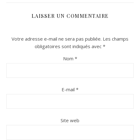
LAISSER UN COMMENTAIRE
Votre adresse e-mail ne sera pas publiée.
Les champs
obligatoires sont indiqués avec
*
Nom
*
n sur Facebook
n sur Facebook
jour sur Twitter
jour sur Twitter
beaujourvraiment sur Instagram
beaujourvraiment sur Instagram
E-mail
*
Site web