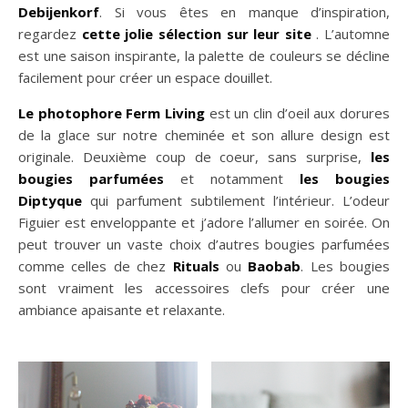
Debijenkorf
. Si vous êtes en manque d’inspiration,
regardez
cette jolie sélection sur leur site
. L’automne
est une saison inspirante, la palette de couleurs se décline
facilement pour créer un espace douillet.
Le photophore Ferm Living
est un clin d’oeil aux dorures
de la glace sur notre cheminée et son allure design est
originale. Deuxième coup de coeur, sans surprise,
les
bougies parfumées
et notamment
les bougies
Diptyque
qui parfument subtilement l’intérieur. L’odeur
Figuier est enveloppante et j’adore l’allumer en soirée. On
n sur Facebook
n sur Facebook
jour sur Twitter
jour sur Twitter
beaujourvraiment sur Instagram
beaujourvraiment sur Instagram
peut trouver un vaste choix d’autres bougies parfumées
comme celles de chez
Rituals
ou
Baobab
. Les bougies
sont vraiment les accessoires clefs pour créer une
ambiance apaisante et relaxante.