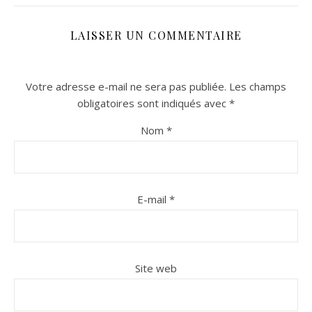
LAISSER UN COMMENTAIRE
Votre adresse e-mail ne sera pas publiée.
Les champs
obligatoires sont indiqués avec
*
Nom
*
n sur Facebook
n sur Facebook
jour sur Twitter
jour sur Twitter
beaujourvraiment sur Instagram
beaujourvraiment sur Instagram
E-mail
*
Site web