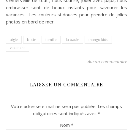
s’émerveille de tout , nous sourire, jouer avec papa, nous
embrasser sont de beaux instants pour savourer les
vacances . Les couleurs si douces pour prendre de jolies
photos en bord de mer.
aigle
botte
famille
la baule
mango kids
vacances
Aucun commentaire
LAISSER UN COMMENTAIRE
Votre adresse e-mail ne sera pas publiée.
Les champs
obligatoires sont indiqués avec
*
Nom
*