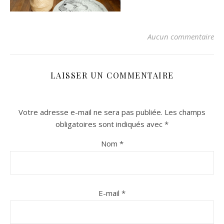
Aucun commentaire
LAISSER UN COMMENTAIRE
Votre adresse e-mail ne sera pas publiée.
Les champs
n sur Facebook
n sur Facebook
jour sur Twitter
jour sur Twitter
beaujourvraiment sur Instagram
beaujourvraiment sur Instagram
obligatoires sont indiqués avec
*
Nom
*
E-mail
*