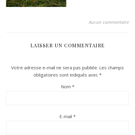
Aucun commentaire
LAISSER UN COMMENTAIRE
Votre adresse e-mail ne sera pas publiée.
Les champs
n sur Facebook
n sur Facebook
jour sur Twitter
jour sur Twitter
beaujourvraiment sur Instagram
beaujourvraiment sur Instagram
obligatoires sont indiqués avec
*
Nom
*
E-mail
*