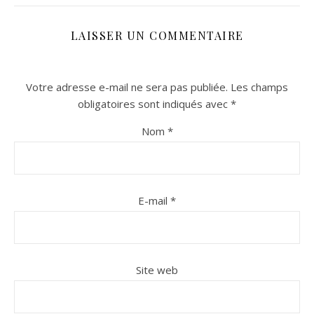
LAISSER UN COMMENTAIRE
Votre adresse e-mail ne sera pas publiée.
Les champs
obligatoires sont indiqués avec
*
Nom
*
n sur Facebook
n sur Facebook
jour sur Twitter
jour sur Twitter
beaujourvraiment sur Instagram
beaujourvraiment sur Instagram
E-mail
*
Site web