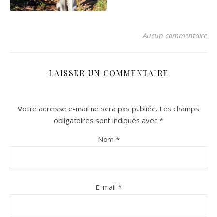
Aucun commentaire
LAISSER UN COMMENTAIRE
Votre adresse e-mail ne sera pas publiée.
Les champs
n sur Facebook
n sur Facebook
jour sur Twitter
jour sur Twitter
beaujourvraiment sur Instagram
beaujourvraiment sur Instagram
obligatoires sont indiqués avec
*
Nom
*
E-mail
*