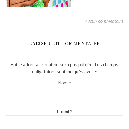
Aucun commentaire
LAISSER UN COMMENTAIRE
Votre adresse e-mail ne sera pas publiée.
Les champs
n sur Facebook
n sur Facebook
jour sur Twitter
jour sur Twitter
beaujourvraiment sur Instagram
beaujourvraiment sur Instagram
obligatoires sont indiqués avec
*
Nom
*
E-mail
*