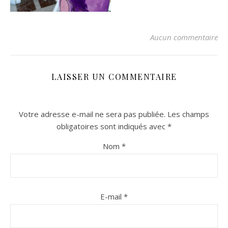
Aucun commentaire
LAISSER UN COMMENTAIRE
Votre adresse e-mail ne sera pas publiée.
Les champs
n sur Facebook
n sur Facebook
jour sur Twitter
jour sur Twitter
beaujourvraiment sur Instagram
beaujourvraiment sur Instagram
obligatoires sont indiqués avec
*
Nom
*
E-mail
*