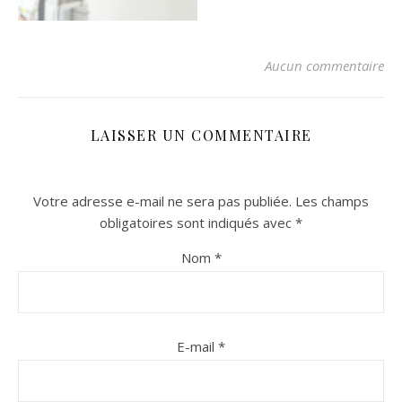
Aucun commentaire
LAISSER UN COMMENTAIRE
Votre adresse e-mail ne sera pas publiée.
Les champs
n sur Facebook
n sur Facebook
jour sur Twitter
jour sur Twitter
beaujourvraiment sur Instagram
beaujourvraiment sur Instagram
obligatoires sont indiqués avec
*
Nom
*
E-mail
*