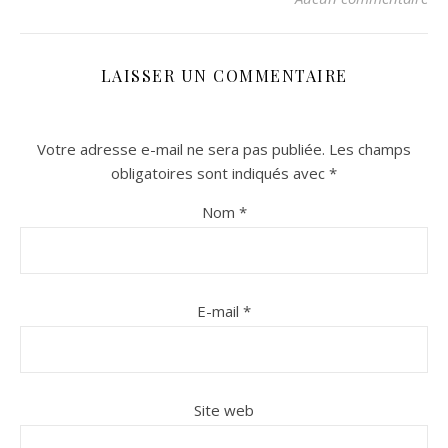
LAISSER UN COMMENTAIRE
Votre adresse e-mail ne sera pas publiée.
Les champs
obligatoires sont indiqués avec
*
Nom
*
n sur Facebook
n sur Facebook
jour sur Twitter
jour sur Twitter
beaujourvraiment sur Instagram
beaujourvraiment sur Instagram
E-mail
*
Site web