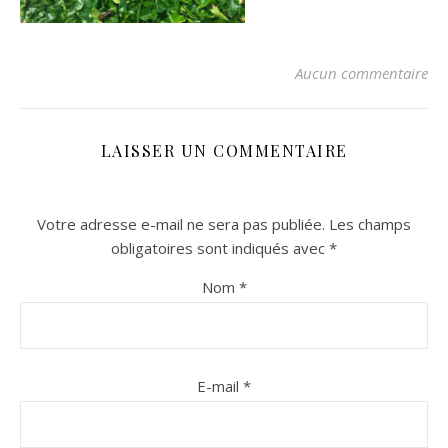
Aucun commentaire
LAISSER UN COMMENTAIRE
Votre adresse e-mail ne sera pas publiée.
Les champs
n sur Facebook
n sur Facebook
jour sur Twitter
jour sur Twitter
beaujourvraiment sur Instagram
beaujourvraiment sur Instagram
obligatoires sont indiqués avec
*
Nom
*
E-mail
*