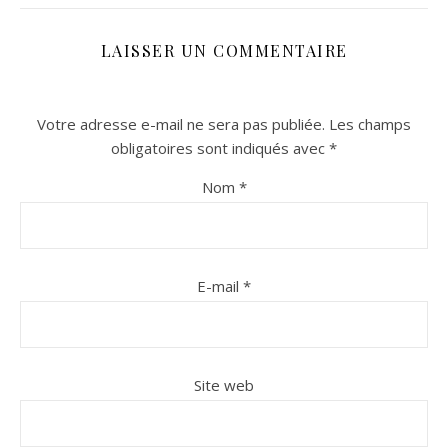
LAISSER UN COMMENTAIRE
Votre adresse e-mail ne sera pas publiée.
Les champs
obligatoires sont indiqués avec
*
Nom
*
n sur Facebook
n sur Facebook
jour sur Twitter
jour sur Twitter
beaujourvraiment sur Instagram
beaujourvraiment sur Instagram
E-mail
*
Site web