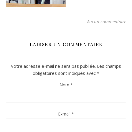
Aucun commentaire
LAISSER UN COMMENTAIRE
Votre adresse e-mail ne sera pas publiée.
Les champs
n sur Facebook
n sur Facebook
jour sur Twitter
jour sur Twitter
beaujourvraiment sur Instagram
beaujourvraiment sur Instagram
obligatoires sont indiqués avec
*
Nom
*
E-mail
*