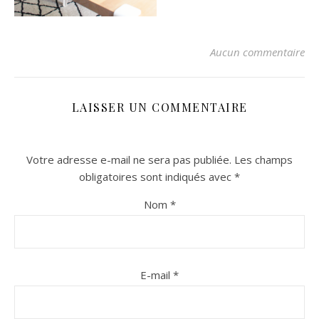
Aucun commentaire
LAISSER UN COMMENTAIRE
Votre adresse e-mail ne sera pas publiée.
Les champs
n sur Facebook
n sur Facebook
jour sur Twitter
jour sur Twitter
beaujourvraiment sur Instagram
beaujourvraiment sur Instagram
obligatoires sont indiqués avec
*
Nom
*
E-mail
*