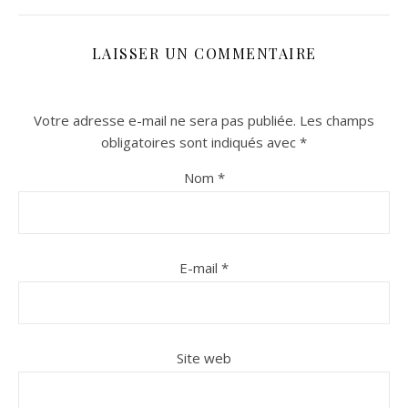
LAISSER UN COMMENTAIRE
Votre adresse e-mail ne sera pas publiée.
Les champs
obligatoires sont indiqués avec
*
Nom
*
n sur Facebook
n sur Facebook
jour sur Twitter
jour sur Twitter
beaujourvraiment sur Instagram
beaujourvraiment sur Instagram
E-mail
*
Site web