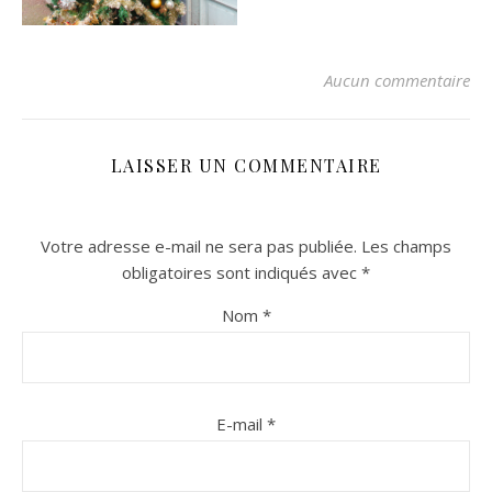
Aucun commentaire
LAISSER UN COMMENTAIRE
Votre adresse e-mail ne sera pas publiée.
Les champs
n sur Facebook
n sur Facebook
jour sur Twitter
jour sur Twitter
beaujourvraiment sur Instagram
beaujourvraiment sur Instagram
obligatoires sont indiqués avec
*
Nom
*
E-mail
*