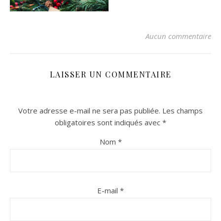
Aucun commentaire
LAISSER UN COMMENTAIRE
Votre adresse e-mail ne sera pas publiée.
Les champs
n sur Facebook
n sur Facebook
jour sur Twitter
jour sur Twitter
beaujourvraiment sur Instagram
beaujourvraiment sur Instagram
obligatoires sont indiqués avec
*
Nom
*
E-mail
*