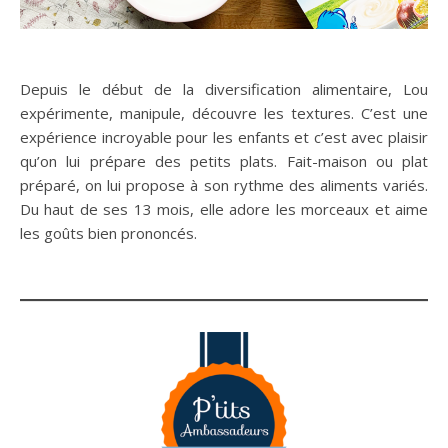
Depuis le début de la diversification alimentaire, Lou
expérimente, manipule, découvre les textures. C’est une
expérience incroyable pour les enfants et c’est avec plaisir
qu’on lui prépare des petits plats. Fait-maison ou plat
préparé, on lui propose à son rythme des aliments variés.
Du haut de ses 13 mois, elle adore les morceaux et aime
les goûts bien prononcés.
n sur Facebook
n sur Facebook
jour sur Twitter
jour sur Twitter
beaujourvraiment sur Instagram
beaujourvraiment sur Instagram