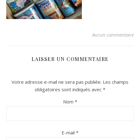
Aucun commentaire
LAISSER UN COMMENTAIRE
n sur Facebook
n sur Facebook
jour sur Twitter
jour sur Twitter
beaujourvraiment sur Instagram
beaujourvraiment sur Instagram
Votre adresse e-mail ne sera pas publiée.
Les champs
obligatoires sont indiqués avec
*
Nom
*
E-mail
*