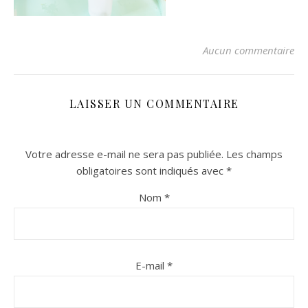
Aucun commentaire
LAISSER UN COMMENTAIRE
Votre adresse e-mail ne sera pas publiée.
Les champs
n sur Facebook
n sur Facebook
jour sur Twitter
jour sur Twitter
beaujourvraiment sur Instagram
beaujourvraiment sur Instagram
obligatoires sont indiqués avec
*
Nom
*
E-mail
*