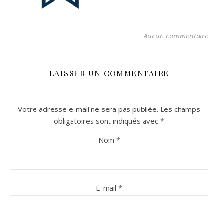
Aucun commentaire
LAISSER UN COMMENTAIRE
Votre adresse e-mail ne sera pas publiée.
Les champs
n sur Facebook
n sur Facebook
jour sur Twitter
jour sur Twitter
beaujourvraiment sur Instagram
beaujourvraiment sur Instagram
obligatoires sont indiqués avec
*
Nom
*
E-mail
*