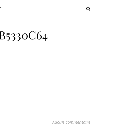
T
B5330C64
Aucun commentaire