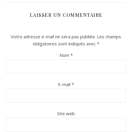
LAISSER UN COMMENTAIRE
Votre adresse e-mail ne sera pas publiée.
Les champs
obligatoires sont indiqués avec
*
Nom
*
n sur Facebook
n sur Facebook
jour sur Twitter
jour sur Twitter
beaujourvraiment sur Instagram
beaujourvraiment sur Instagram
E-mail
*
Site web