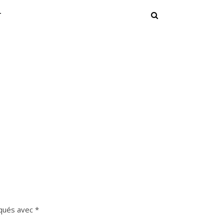
T
iqués avec
*