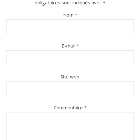
obligatoires sont indiqués avec
*
Nom
*
E-mail
*
n sur Facebook
jour sur Twitter
beaujourvraiment sur Instagram
Site web
Commentaire
*