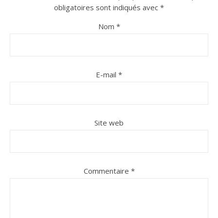
obligatoires sont indiqués avec
*
Nom
*
E-mail
*
n sur Facebook
jour sur Twitter
beaujourvraiment sur Instagram
Site web
Commentaire
*