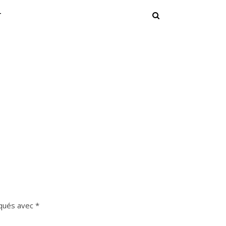
T
iqués avec
*