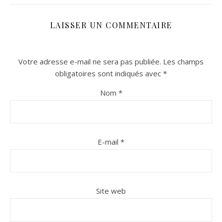
LAISSER UN COMMENTAIRE
Votre adresse e-mail ne sera pas publiée.
Les champs
obligatoires sont indiqués avec
*
Nom
*
n sur Facebook
n sur Facebook
jour sur Twitter
jour sur Twitter
beaujourvraiment sur Instagram
beaujourvraiment sur Instagram
E-mail
*
Site web